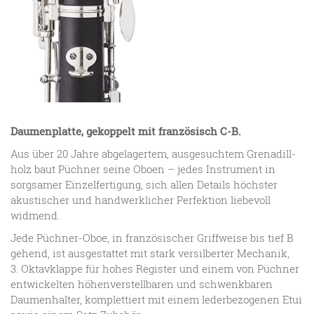
Daumenplatte, gekoppelt mit fran­zösisch C-B.
Aus über 20 Jahre abgelagertem, aus­gesuchtem Grenadill­
holz baut Püchner seine Oboen – jedes Instrument in
sorgsamer Einzel­fertigung, sich allen Details höchster
akustischer und hand­werklicher Perfektion liebevoll
widmend.
Jede Püchner-Oboe, in französischer Griff­weise bis tief B
gehend, ist ausge­stattet mit stark versilberter Mechanik,
3. Oktavklappe für hohes Register und einem von Püchner
entwickelten höhen­verstellbaren und schwenk­baren
Daumen­halter, komplettiert mit einem leder­bezogenen Etui