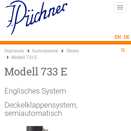
Direkt
Naviga
zum
aktivi
Inhalt
Se
Searc
Startseite
Instrumente
Oboen

Modell 733 E
Modell 733 E
Englisches System
Deckelklappensystem,
semiautomatisch