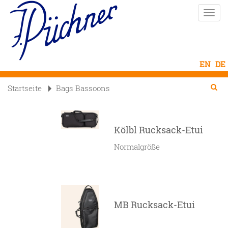
Direkt
Naviga
zum
aktivi
Inhalt
Se
Searc
Startseite
Bags Bassoons

Kölbl Rucksack-Etui
Normalgröße
MB Rucksack-Etui