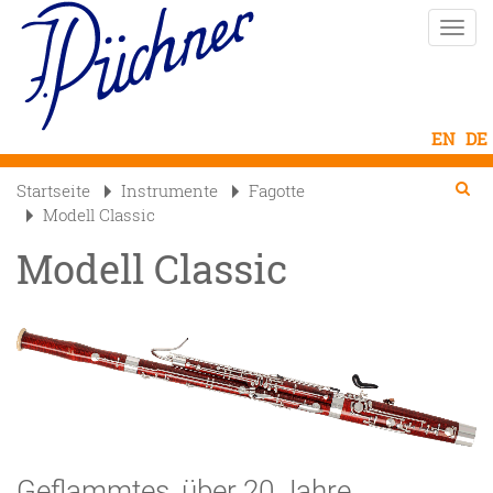
Direkt
Naviga
zum
aktivi
Inhalt
Se
Searc
Startseite
Instrumente
Fagotte

Modell Classic
Modell Classic
Geflammtes, über 20 Jahre