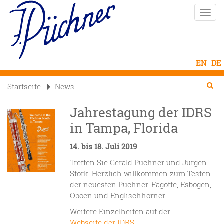
Direkt
Naviga
zum
aktivi
Inhalt
Se
Searc
Startseite
News

Jahrestagung der IDRS
in Tampa, Florida
14. bis 18. Juli 2019
Treffen Sie Gerald Püchner und Jürgen
Stork. Herzlich willkommen zum Testen
der neuesten Püchner-Fagotte, Esbogen,
Oboen und Englisch­hörner.
Weitere Einzelheiten auf der
Webseite der IDRS
.