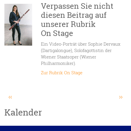
Verpassen Sie nicht
diesen Beitrag auf
unserer Rubrik
On Stage
Ein Video-Porträt über Sophie Dervaux
(Dartigalongue), Solofagottistin der
Wiener Staatsoper (Wiener
Philharmoniker).
Zur Rubrik On Stage
Seitennummerierung
Vorherige
Näc
‹‹
››
Seite
Sei
Kalender
Datenschutzeinstellungen