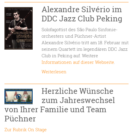
Alexandre Silvério im
DDC Jazz Club Peking
Solofagottist des São Paulo Sinfonie­­­­
orchesters und Püchner-Artist
Alexandre Silvério tritt am 18. Februar mit
seinem Quartett im legendären DDC Jazz
Club in Peking auf. Weitere
Informa­­tionen auf dieser Webseite
.
Weiterlesen
Herzliche Wünsche
zum Jahreswechsel
von Ihrer Familie und Team
Püchner
Zur Rubrik On Stage