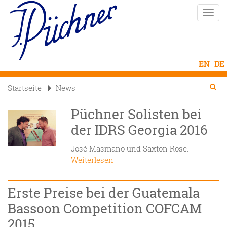
Direkt
Naviga
zum
aktivi
Inhalt
Se
Searc
Startseite
News

Püchner Solisten bei
der IDRS Georgia 2016
José Masmano und Saxton Rose.
Weiterlesen
Erste Preise bei der Guatemala
Bassoon Competition COFCAM
2015