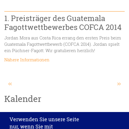
1. Preisträger des Guatemala
Fagottwettbewerbes COFCA 2014
Jordan Mora aus Costa Rica errang den ersten Preis beim
Guatemala Fagottwettbewerb (COFCA 2014). Jordan spielt
ein Püchner-Fagott. Wir gratulieren herzlich!
Nähere Informationen
Seitennummerierung
Vorherige
Näc
‹‹
››
Seite
Sei
Kalender
Datenschutzeinstellungen
Verwenden Sie unsere Seite
J. Püchner Spezial-Holzblasinstrumentebau GmbH
·
nur, wenn Sie mit